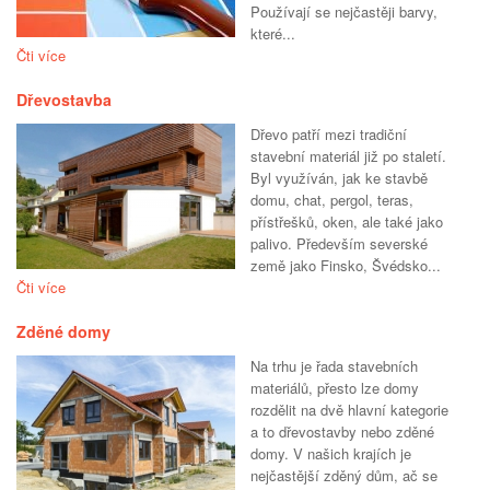
Používají se nejčastěji barvy,
které...
Čti více
Dřevostavba
Dřevo patří mezi tradiční
stavební materiál již po staletí.
Byl využíván, jak ke stavbě
domu, chat, pergol, teras,
přístřešků, oken, ale také jako
palivo. Především severské
země jako Finsko, Švédsko...
Čti více
Zděné domy
Na trhu je řada stavebních
materiálů, přesto lze domy
rozdělit na dvě hlavní kategorie
a to dřevostavby nebo zděné
domy. V našich krajích je
nejčastější zděný dům, ač se