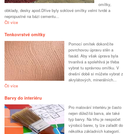
omítky,
obklady, desky apod.Dříve byly soklové omítky velmi tvrdé a
nepropustné na bázi cementu...
Čti více
Tenkovrstvé omítky
Pomocí omítek dokončíte
povrchovou úpravu stěn a
fasád. Aby však úprava byla
trvanlivá a spolehlivá je třeba
vybrat tu správnou omítku. V
dnešní době si můžete vybrat z
akrylátových, minerálních...
Čti více
Barvy do interiéru
Pro malování interiéru je často
nejen důležítá barva, ale také
typ barvy. Na trhu je nespočet
výrobců barev, ty lze zařadit do
několika základních kategorií.