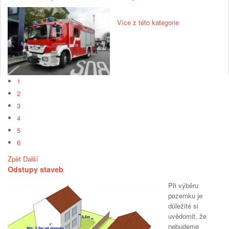
Více z této kategorie
1
2
3
4
5
6
Zpět
Další
Odstupy staveb
Při výběru
pozemku je
důležité si
uvědomit, že
nebudeme