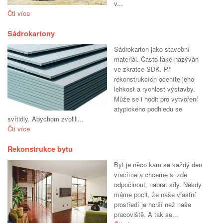
v...
Čti více
Sádrokartony
Sádrokarton jako stavební
materiál. Často také nazýván
ve zkratce SDK. Při
rekonstrukcích oceníte jeho
lehkost a rychlost výstavby.
Může se i hodit pro vytvoření
atypického podhledu se
svítidly. Abychom zvolili...
Čti více
Rekonstrukce bytu
Byt je něco kam se každý den
vracíme a chceme si zde
odpočinout, nabrat síly. Někdy
máme pocit, že naše vlastní
prostředí je horší než naše
pracoviště. A tak se...