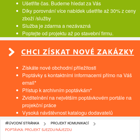
Ušetříte čas. Budeme hledat za Vás
Díky porovnání více nabídek ušetříte až 30% z ceny
zboží /služby
Služba je zdarma a nezávazná
Poptejte od projektu až po stavební firmu.
CHCI ZÍSKAT NOVÉ ZAKÁZKY
Získáte nové obchodní přiležitosti
Poptávky s kontaktními informacemi přímo na Váš
email*
Přístup k archivním poptávkám*
Zviditelnění na největším poptávkovém portále na
projekční práce
Vysoká návštěvnost katalogu dodavatelů
ÚVODNÍ STRÁNKA
PROJEKT KOMUNIKACÍ
POPTÁVKA: PROJEKT SJEZDU/NÁJEZDU