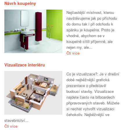
Návrh koupelny
Nejčastější místnost, kterou
navštěvujeme jak po příchodu
do domu tak i při odchodu k
spánku je koupelna. Proto je
vhodné, abychom se v
koupelně cítili příjemně, ale
nejen my, ale...
Čti více
Vizualizace interiéru
Co je vizualizace?: Je v dnešní
době nejběžnější grafická
prezentace o představě
budoucí stavby. Vizualizace
najdete často na bilboardech
připravovaných staveb. Můžete
si nechat vytvořit vizualizaci
čehokoliv. Nejběžnější ve
stavebnictví...
Čti více