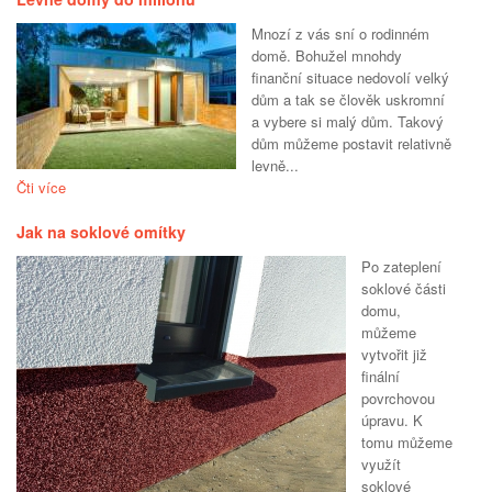
Mnozí z vás sní o rodinném
domě. Bohužel mnohdy
finanční situace nedovolí velký
dům a tak se člověk uskromní
a vybere si malý dům. Takový
dům můžeme postavit relativně
levně...
Čti více
Jak na soklové omítky
Po zateplení
soklové části
domu,
můžeme
vytvořit již
finální
povrchovou
úpravu. K
tomu můžeme
využít
soklové