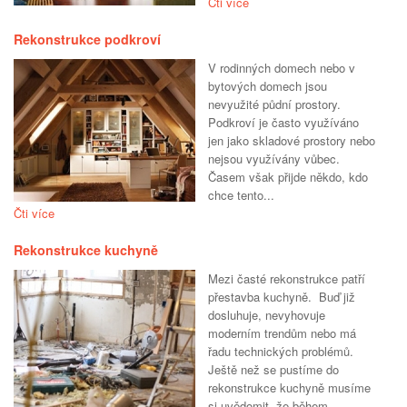
Čti více
Rekonstrukce podkroví
V rodinných domech nebo v
bytových domech jsou
nevyužité půdní prostory.
Podkroví je často využíváno
jen jako skladové prostory nebo
nejsou využívány vůbec.
Časem však přijde někdo, kdo
chce tento...
Čti více
Rekonstrukce kuchyně
Mezi časté rekonstrukce patří
přestavba kuchyně. Buď již
dosluhuje, nevyhovuje
moderním trendům nebo má
řadu technických problémů.
Ještě než se pustíme do
rekonstrukce kuchyně musíme
si uvědomit, že během