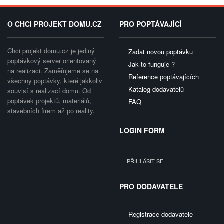
O CHCI PROJEKT DOMU.CZ
PRO POPTÁVAJÍCÍ
Chci projekt domu.cz je jediný
Zadat novou poptávku
poptávkový server orientovaný
Jak to funguje ?
na realizaci. Zaměřujeme se na
Reference poptávajících
všechny poptávky, které jakkoliv
Katalog dodavatelů
souvisí s realizací domu. Od
poptávek projektů, materiálů,
FAQ
stavebních firem až po reality.
LOGIN FORM
PŘIHLÁSIT SE
PRO DODAVATELE
Registrace dodavatele