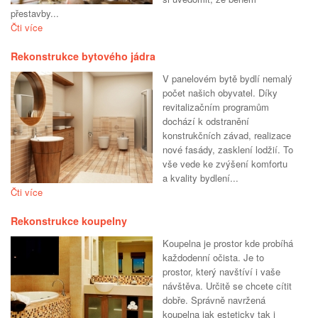
přestavby...
Čti více
Rekonstrukce bytového jádra
V panelovém bytě bydlí nemalý
počet našich obyvatel. Díky
revitalizačním programům
dochází k odstranění
konstrukčních závad, realizace
nové fasády, zasklení lodžií. To
vše vede ke zvýšení komfortu
a kvality bydlení...
Čti více
Rekonstrukce koupelny
Koupelna je prostor kde probíhá
každodenní očista. Je to
prostor, který navštíví i vaše
návštěva. Určitě se chcete cítit
dobře. Správně navržená
koupelna jak esteticky tak i