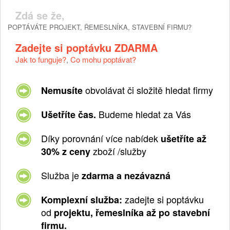
Zdá se že,
POPTÁVÁTE PROJEKT, ŘEMESLNÍKA, STAVEBNÍ FIRMU?
Zadejte si poptávku ZDARMA
Jak to funguje?
,
Co mohu poptávat?
obvolávat či složitě hledat firmy
Nemusíte
Budeme hledat za Vás
Ušetříte čas.
Díky porovnání více nabídek
ušetříte až
zboží /služby
30% z ceny
Služba je
zdarma a nezávazná
zadejte si poptávku
Komplexní služba:
od
projektu, řemeslníka až po stavební
firmu.