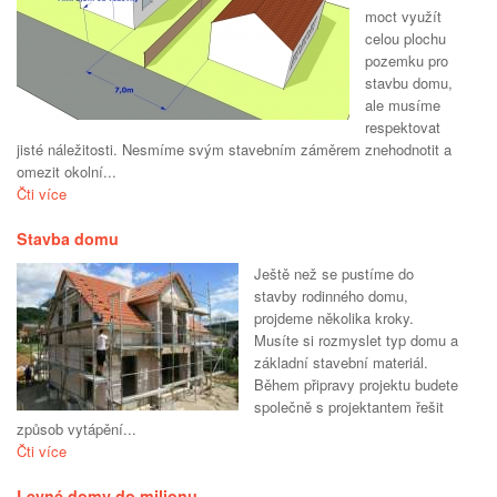
moct využít
celou plochu
pozemku pro
stavbu domu,
ale musíme
respektovat
jisté náležitosti. Nesmíme svým stavebním záměrem znehodnotit a
omezit okolní...
Čti více
Stavba domu
Ještě než se pustíme do
stavby rodinného domu,
projdeme několika kroky.
Musíte si rozmyslet typ domu a
základní stavební materiál.
Během připravy projektu budete
společně s projektantem řešit
způsob vytápění...
Čti více
Levné domy do milionu