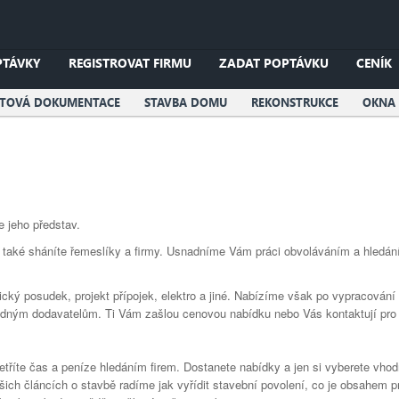
PTÁVKY
REGISTROVAT FIRMU
ZADAT POPTÁVKU
CENÍK
KTOVÁ DOKUMENTACE
STAVBA DOMU
REKONSTRUKCE
OKNA 
 jeho představ.
ebo také sháníte řemeslíky a firmy. Usnadníme Vám práci obvoláváním a hledán
atický posudek, projekt přípojek, elektro a jiné. Nabízíme však po vypracován
dným dodavatelům. Ti Vám zašlou cenovou nabídku nebo Vás kontaktují pro u
etříte čas a peníze hledáním firem. Dostanete nabídky a jen si vyberete vhod
šich článcích o stavbě radíme jak vyřídit stavební povolení, co je obsahem p