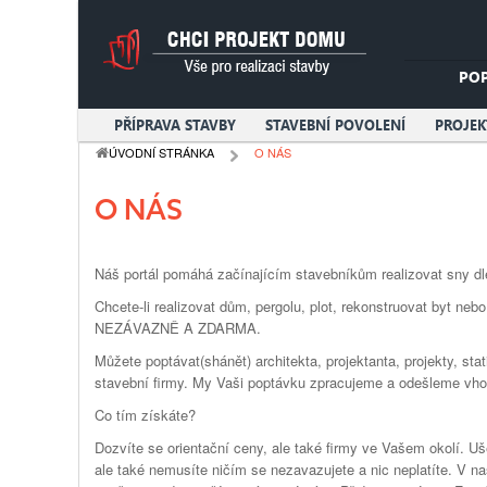
PO
PŘÍPRAVA STAVBY
STAVEBNÍ POVOLENÍ
PROJE
ÚVODNÍ STRÁNKA
O NÁS
O NÁS
Náš portál pomáhá začínajícím stavebníkům realizovat sny dle
Chcete-li realizovat dům, pergolu, plot, rekonstruovat byt n
NEZÁVAZNĚ A ZDARMA.
Můžete poptávat(shánět) architekta, projektanta, projekty, st
stavební firmy. My Vaši poptávku zpracujeme a odešleme vho
Co tím získáte?
Dozvíte se orientační ceny, ale také firmy ve Vašem okolí. Uš
ale také nemusíte ničím se nezavazujete a nic neplatíte. V na