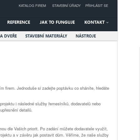
KATALOG FIREM
STAVEBNÍ ÚŘADY
PŘIHLÁSIT SE
REFERENCE
JAK TO FUNGUJE
KONTAKT
A DVEŘE
STAVEBNÍ MATERIÁLY
NÁSTROJE
ím firem. Jednoduše si zadejte poptávku co sháníte, hledáte
í projektu i následné služby řemeslníků, dodavatelů nebo
přesnění detailů.
nou dle Vašich priorit. Po zadání můžete dodavatele využít,
rojektu a v závěru jak postavit dům. Věříme, že naše služby