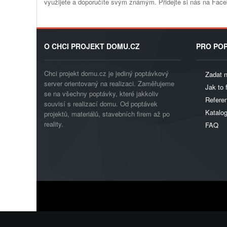
využijete a doporučíte svým známým. Přidejte si nás na Fac
O CHCI PROJEKT DOMU.CZ
PRO POP
Chci projekt domu.cz je jediný poptávkový
Zadat 
server orientovaný na realizaci. Zaměřujeme
Jak to 
se na všechny poptávky, které jakkoliv
Referen
souvisí s realizací domu. Od poptávek
Katalo
projektů, materiálů, stavebních firem až po
reality.
FAQ