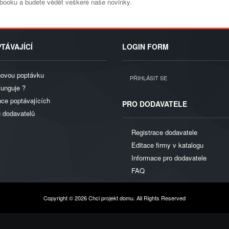
ebooku a budete vědět veškeré naše novinky.
TÁVAJÍCÍ
LOGIN FORM
novou poptávku
PŘIHLÁSIT SE
funguje ?
ce poptávajících
PRO DODAVATELE
g dodavatelů
Registrace dodavatele
Editace firmy v katalogu
Informace pro dodavatele
FAQ
Copyright © 2026 Chci projekt domu. All Rights Reserved