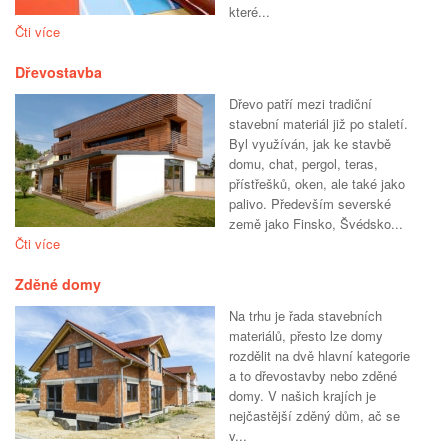
které...
Čti více
Dřevostavba
Dřevo patří mezi tradiční
stavební materiál již po staletí.
Byl využíván, jak ke stavbě
domu, chat, pergol, teras,
přístřešků, oken, ale také jako
palivo. Především severské
země jako Finsko, Švédsko...
Čti více
Zděné domy
Na trhu je řada stavebních
materiálů, přesto lze domy
rozdělit na dvě hlavní kategorie
a to dřevostavby nebo zděné
domy. V našich krajích je
nejčastější zděný dům, ač se
v...