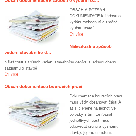
Obsah dokumentace k žádosti o vydání roz…
OBSAH A ROZSAH
DOKUMENTACE k žádosti o
vydání rozhodnutí o změně
využití území
Čti více
Náležitosti a způsob
vedení stavebního d…
Náležitosti a způsob vedení stavebního deníku a jednoduchého
záznamu o stavbě
Čti více
Obsah dokumentace bouracích prací
Dokumentace bouracích prací
musí vždy obsahovat části A
až F členěné na jednotlivé
položky s tím, že rozsah
jednotlivých částí musí
odpovídat druhu a významu
stavby, jejímu umístění,