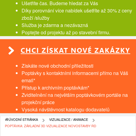
Ušetříte čas. Budeme hledat za Vás
Díky porovnání více nabídek ušetříte až 30% z ceny
zboží /služby
Služba je zdarma a nezávazná
Poptejte od projektu až po stavební firmu.
CHCI ZÍSKAT NOVÉ ZAKÁZKY
Získáte nové obchodní přiležitosti
Poptávky s kontaktními informacemi přímo na Váš
email*
Přístup k archivním poptávkám*
Zviditelnění na největším poptávkovém portále na
projekční práce
Vysoká návštěvnost katalogu dodavatelů
ÚVODNÍ STRÁNKA
VIZUALIZACE / ANIMACE
POPTÁVKA: ZÁKLADNÍ 3D VIZUALIZACE NOVOSTAVBY RD