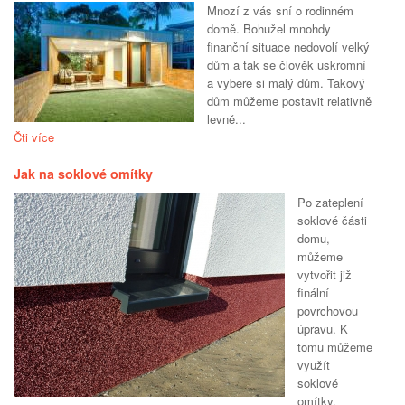
Mnozí z vás sní o rodinném
domě. Bohužel mnohdy
finanční situace nedovolí velký
dům a tak se člověk uskromní
a vybere si malý dům. Takový
dům můžeme postavit relativně
levně...
Čti více
Jak na soklové omítky
Po zateplení
soklové části
domu,
můžeme
vytvořit již
finální
povrchovou
úpravu. K
tomu můžeme
využít
soklové
omítky,