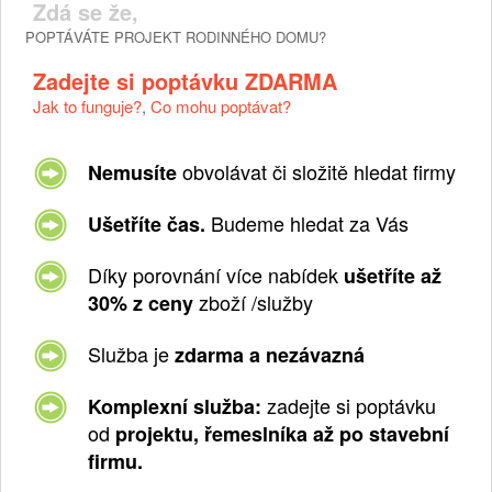
Zdá se že,
POPTÁVÁTE PROJEKT RODINNÉHO DOMU?
Zadejte si poptávku ZDARMA
Jak to funguje?
,
Co mohu poptávat?
obvolávat či složitě hledat firmy
Nemusíte
Budeme hledat za Vás
Ušetříte čas.
Díky porovnání více nabídek
ušetříte až
zboží /služby
30% z ceny
Služba je
zdarma a nezávazná
zadejte si poptávku
Komplexní služba:
od
projektu, řemeslníka až po stavební
firmu.