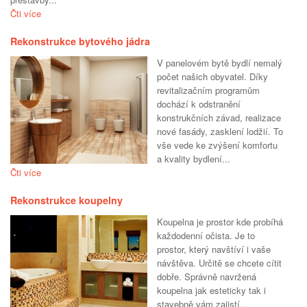
Čti více
Rekonstrukce bytového jádra
V panelovém bytě bydlí nemalý
počet našich obyvatel. Díky
revitalizačním programům
dochází k odstranění
konstrukčních závad, realizace
nové fasády, zasklení lodžií. To
vše vede ke zvýšení komfortu
a kvality bydlení...
Čti více
Rekonstrukce koupelny
Koupelna je prostor kde probíhá
každodenní očista. Je to
prostor, který navštíví i vaše
návštěva. Určitě se chcete cítit
dobře. Správně navržená
koupelna jak esteticky tak i
stavebně vám zajistí...