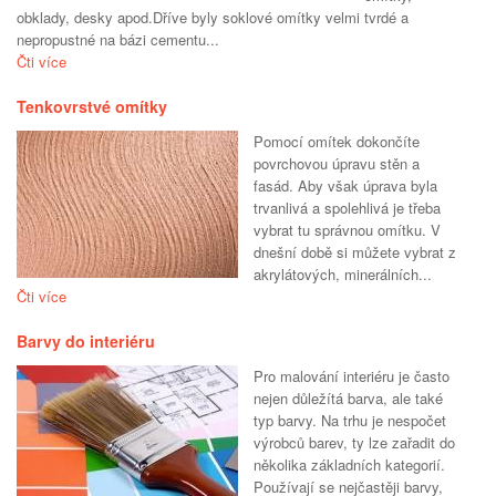
obklady, desky apod.Dříve byly soklové omítky velmi tvrdé a
nepropustné na bázi cementu...
Čti více
Tenkovrstvé omítky
Pomocí omítek dokončíte
povrchovou úpravu stěn a
fasád. Aby však úprava byla
trvanlivá a spolehlivá je třeba
vybrat tu správnou omítku. V
dnešní době si můžete vybrat z
akrylátových, minerálních...
Čti více
Barvy do interiéru
Pro malování interiéru je často
nejen důležítá barva, ale také
typ barvy. Na trhu je nespočet
výrobců barev, ty lze zařadit do
několika základních kategorií.
Používají se nejčastěji barvy,