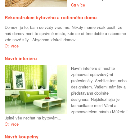
Čti více
Rekonstrukce bytového a rodinného domu
Domov je to, kam se vždy vracíme. Někdy máme však pocit, že
náš domov není to správné místo, kde se cítíme dobře a nabereme
zde nové síly. Abychom získali domov...
Čti více
Návrh interiéru
Návrh interiéru si nechte
zpracovat opravdovými
profesionály. Architektem nebo
designérem. Vašemi náměty a
představami doplníte
designéra. Nejdůležitější je
komunikace mezi Vámi a
zpracovatelem návrhu.Můžete i
úplně vše nechat na bytovém...
Čti více
Návrh koupelny