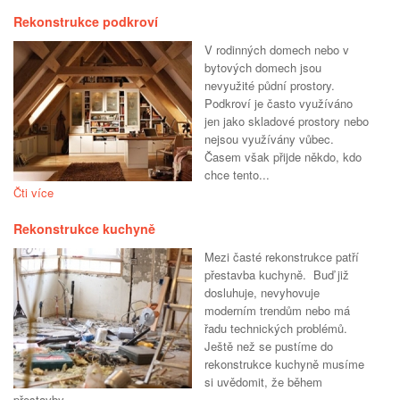
Rekonstrukce podkroví
V rodinných domech nebo v
bytových domech jsou
nevyužité půdní prostory.
Podkroví je často využíváno
jen jako skladové prostory nebo
nejsou využívány vůbec.
Časem však přijde někdo, kdo
chce tento...
Čti více
Rekonstrukce kuchyně
Mezi časté rekonstrukce patří
přestavba kuchyně. Buď již
dosluhuje, nevyhovuje
moderním trendům nebo má
řadu technických problémů.
Ještě než se pustíme do
rekonstrukce kuchyně musíme
si uvědomit, že během
přestavby...