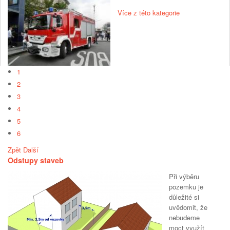
Více z této kategorie
1
2
3
4
5
6
Zpět
Další
Odstupy staveb
Při výběru
pozemku je
důležité si
uvědomit, že
nebudeme
moct využít