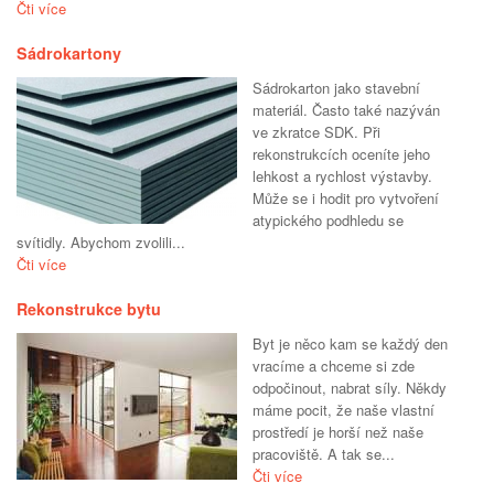
Čti více
Sádrokartony
Sádrokarton jako stavební
materiál. Často také nazýván
ve zkratce SDK. Při
rekonstrukcích oceníte jeho
lehkost a rychlost výstavby.
Může se i hodit pro vytvoření
atypického podhledu se
svítidly. Abychom zvolili...
Čti více
Rekonstrukce bytu
Byt je něco kam se každý den
vracíme a chceme si zde
odpočinout, nabrat síly. Někdy
máme pocit, že naše vlastní
prostředí je horší než naše
pracoviště. A tak se...
Čti více