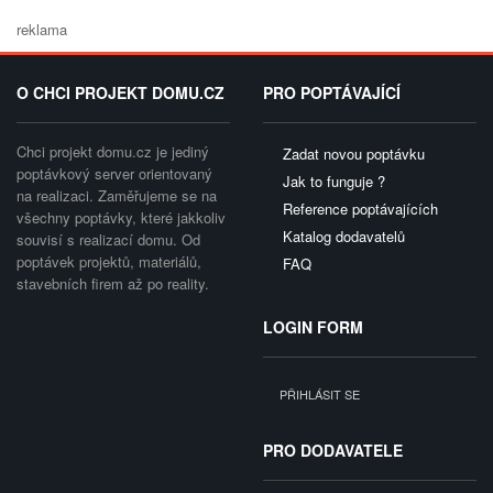
reklama
O CHCI PROJEKT DOMU.CZ
PRO POPTÁVAJÍCÍ
Chci projekt domu.cz je jediný
Zadat novou poptávku
poptávkový server orientovaný
Jak to funguje ?
na realizaci. Zaměřujeme se na
Reference poptávajících
všechny poptávky, které jakkoliv
Katalog dodavatelů
souvisí s realizací domu. Od
poptávek projektů, materiálů,
FAQ
stavebních firem až po reality.
LOGIN FORM
PŘIHLÁSIT SE
PRO DODAVATELE