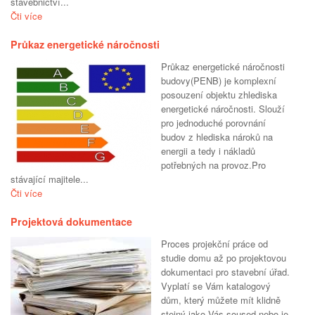
stavebnictví...
Čti více
Průkaz energetické náročnosti
Průkaz energetické náročnosti
budovy(PENB) je komplexní
posouzení objektu zhlediska
energetické náročnosti. Slouží
pro jednoduché porovnání
budov z hlediska nároků na
energii a tedy i nákladů
potřebných na provoz.Pro
stávající majitele...
Čti více
Projektová dokumentace
Proces projekční práce od
studie domu až po projektovou
dokumentaci pro stavební úřad.
Vyplatí se Vám katalogový
dům, který můžete mít klidně
stejný jako Vás soused nebo je