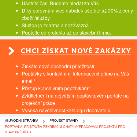
Ušetříte čas. Budeme hledat za Vás
Díky porovnání více nabídek ušetříte až 30% z ceny
zboží /služby
Služba je zdarma a nezávazná
Poptejte od projektu až po stavební firmu.
CHCI ZÍSKAT NOVÉ ZAKÁZKY
Získáte nové obchodní přiležitosti
Poptávky s kontaktními informacemi přímo na Váš
email*
Přístup k archivním poptávkám*
Zviditelnění na největším poptávkovém portále na
projekční práce
Vysoká návštěvnost katalogu dodavatelů
ÚVODNÍ STRÁNKA
PROJEKT STAVBY
POPTÁVKA: PŘÍSTAVBA REKREAČNÍ CHATY,VYPRACOVÁNÍ PROJEKTU PRO
STAVEBNÍ ÚŘAD.