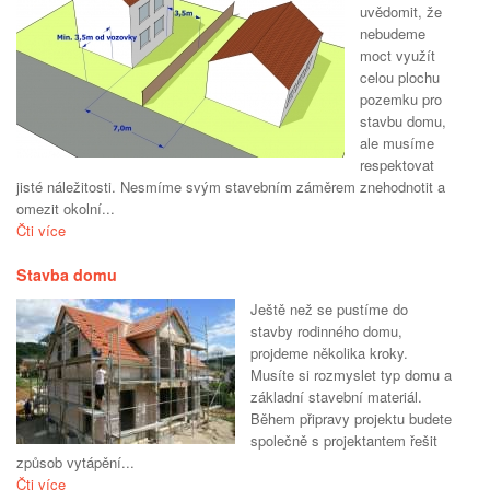
uvědomit, že
nebudeme
moct využít
celou plochu
pozemku pro
stavbu domu,
ale musíme
respektovat
jisté náležitosti. Nesmíme svým stavebním záměrem znehodnotit a
omezit okolní...
Čti více
Stavba domu
Ještě než se pustíme do
stavby rodinného domu,
projdeme několika kroky.
Musíte si rozmyslet typ domu a
základní stavební materiál.
Během připravy projektu budete
společně s projektantem řešit
způsob vytápění...
Čti více