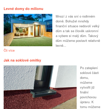
Levné domy do milionu
Mnozí z vás sní o rodinném
domě. Bohužel mnohdy
finanční situace nedovolí velký
dům a tak se člověk uskromní
a vybere si malý dům. Takový
dům můžeme postavit relativně
levně...
Čti více
Jak na soklové omítky
Po zateplení
soklové části
domu,
můžeme
vytvořit již
finální
povrchovou
úpravu. K
tomu můžeme