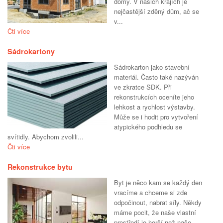
domy. V našich krajích je
nejčastější zděný dům, ač se
v...
Čti více
Sádrokartony
Sádrokarton jako stavební
materiál. Často také nazýván
ve zkratce SDK. Při
rekonstrukcích oceníte jeho
lehkost a rychlost výstavby.
Může se i hodit pro vytvoření
atypického podhledu se
svítidly. Abychom zvolili...
Čti více
Rekonstrukce bytu
Byt je něco kam se každý den
vracíme a chceme si zde
odpočinout, nabrat síly. Někdy
máme pocit, že naše vlastní
prostředí je horší než naše