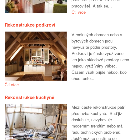
pracoviště. A tak se...
Čti více
Rekonstrukce podkroví
V rodinných domech nebo v
bytových domech jsou
nevyužité půdní prostory.
Podkroví je často využíváno
jen jako skladové prostory nebo
nejsou využívány vůbec.
Časem však přijde někdo, kdo
chce tento...
Čti více
Rekonstrukce kuchyně
Mezi časté rekonstrukce patří
přestavba kuchyně. Buď již
dosluhuje, nevyhovuje
moderním trendům nebo má
řadu technických problémů.
Ještě než se pustíme do