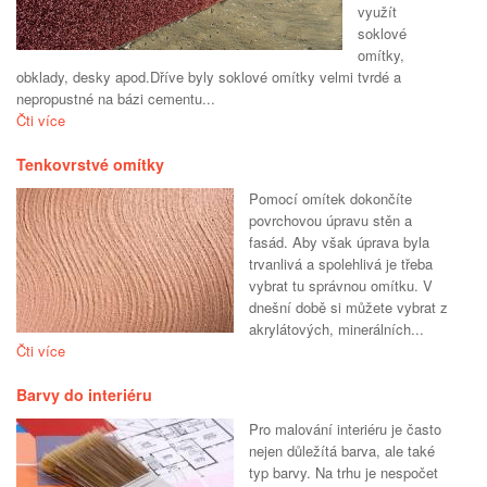
využít
soklové
omítky,
obklady, desky apod.Dříve byly soklové omítky velmi tvrdé a
nepropustné na bázi cementu...
Čti více
Tenkovrstvé omítky
Pomocí omítek dokončíte
povrchovou úpravu stěn a
fasád. Aby však úprava byla
trvanlivá a spolehlivá je třeba
vybrat tu správnou omítku. V
dnešní době si můžete vybrat z
akrylátových, minerálních...
Čti více
Barvy do interiéru
Pro malování interiéru je často
nejen důležítá barva, ale také
typ barvy. Na trhu je nespočet