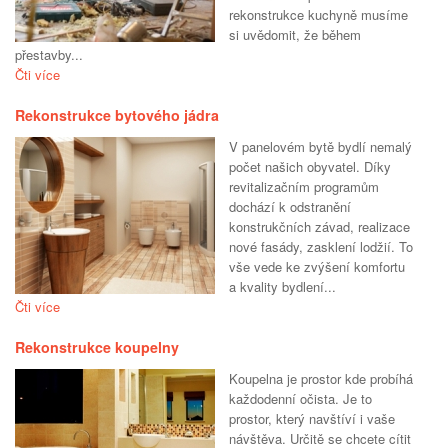
rekonstrukce kuchyně musíme
si uvědomit, že během
přestavby...
Čti více
Rekonstrukce bytového jádra
V panelovém bytě bydlí nemalý
počet našich obyvatel. Díky
revitalizačním programům
dochází k odstranění
konstrukčních závad, realizace
nové fasády, zasklení lodžií. To
vše vede ke zvýšení komfortu
a kvality bydlení...
Čti více
Rekonstrukce koupelny
Koupelna je prostor kde probíhá
každodenní očista. Je to
prostor, který navštíví i vaše
návštěva. Určitě se chcete cítit