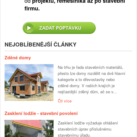
od
projektu, řemeslníka až po stavební
firmu.
NEJOBLÍBENĚJŠÍ ČLÁNKY
Zděné domy
Na trhu je řada stavebních materiálů,
přesto lze domy rozdělit na dvě hlavní
kategorie a to dřevostavby nebo
zděné domy. V našich krajích je
nejčastější zděný dům, ač se v...
Čti více
Zasklení lodžie - stavební povolení
Zasklení lodžie vyžaduje ohlášení
stavebních úprav příslušnému
stavebnímu úřadu.