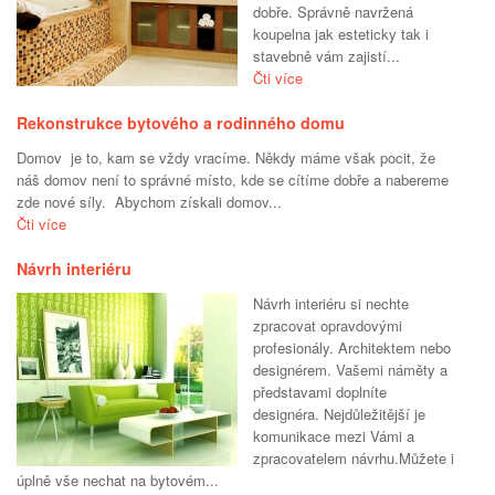
dobře. Správně navržená
koupelna jak esteticky tak i
stavebně vám zajistí...
Čti více
Rekonstrukce bytového a rodinného domu
Domov je to, kam se vždy vracíme. Někdy máme však pocit, že
náš domov není to správné místo, kde se cítíme dobře a nabereme
zde nové síly. Abychom získali domov...
Čti více
Návrh interiéru
Návrh interiéru si nechte
zpracovat opravdovými
profesionály. Architektem nebo
designérem. Vašemi náměty a
představami doplníte
designéra. Nejdůležitější je
komunikace mezi Vámi a
zpracovatelem návrhu.Můžete i
úplně vše nechat na bytovém...