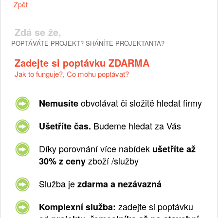
Zpět
Zdá se že,
POPTÁVÁTE PROJEKT? SHÁNÍTE PROJEKTANTA?
Zadejte si poptávku ZDARMA
Jak to funguje?
,
Co mohu poptávat?
obvolávat či složitě hledat firmy
Nemusíte
Budeme hledat za Vás
Ušetříte čas.
Díky porovnání více nabídek
ušetříte až
zboží /služby
30% z ceny
Služba je
zdarma a nezávazná
zadejte si poptávku
Komplexní služba: