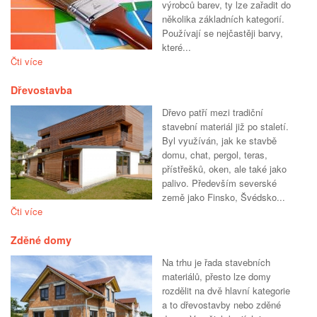
výrobců barev, ty lze zařadit do
několika základních kategorií.
Používají se nejčastěji barvy,
které...
Čti více
Dřevostavba
Dřevo patří mezi tradiční
stavební materiál již po staletí.
Byl využíván, jak ke stavbě
domu, chat, pergol, teras,
přístřešků, oken, ale také jako
palivo. Především severské
země jako Finsko, Švédsko...
Čti více
Zděné domy
Na trhu je řada stavebních
materiálů, přesto lze domy
rozdělit na dvě hlavní kategorie
a to dřevostavby nebo zděné