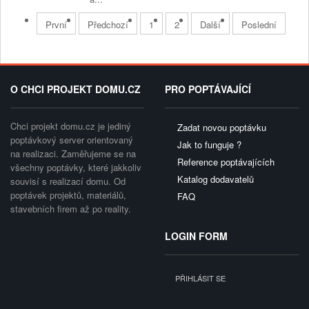
První
Předchozí
1
2
Další
Poslední
O CHCI PROJEKT DOMU.CZ
PRO POPTÁVAJÍCÍ
Chci projekt domu.cz je jediný
Zadat novou poptávku
poptávkový server orientovaný
Jak to funguje ?
na realizaci. Zaměřujeme se na
Reference poptávajících
všechny poptávky, které jakkoliv
Katalog dodavatelů
souvisí s realizací domu. Od
poptávek projektů, materiálů,
FAQ
stavebních firem až po reality.
LOGIN FORM
PŘIHLÁSIT SE