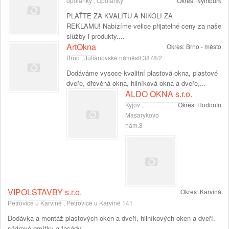
opolánky , Opolánky
Okres:
Nymburk
PLAŤTE ZA KVALITU A NIKOLI ZA
REKLAMU! Nabízíme velice přijatelné ceny za naše
služby i produkty....
ArtOkna
Okres:
Brno - město
Brno , Juliánovské náměstí 3878/2
Dodáváme vysoce kvalitní plastová okna, plastové
dveře, dřevěná okna, hliníková okna a dveře,...
ALDO OKNA s.r.o.
Kyjov ,
Okres:
Hodonín
Masarykovo
nám.8
VIPOLSTAVBY s.r.o.
Okres:
Karviná
Petrovice u Karviné , Petrovice u Karviné 141
Dodávka a montáž plastových oken a dveří, hliníkových oken a dveří,
sádrové omítky a fasády.