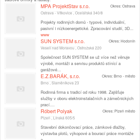
MPA ProjektStav s.r.o.
Okres:
Ostrava
Ostrava - Vítkovice , Ocelářská 340/8
Projekty rodinných domů - typové, individuální,
pasivní i nízkoenergetické. Zpracování studií, 3D...
www
SUN SYSTEM s.r.o.
Okres:
Hodonín
Veselí nad Moravou , Ostrožská 220
Společnost SUN SYSTEM se už více než věnuje
výrobě, montáži a servisu produktů stínící a
garážové...
E.Z.BARÁK, s.r.o.
Okres:
Brno - město
Brno , Slaměníkova 23
Rodinná firma s tradicí od roku 1998. Zajišťuje
služby v oboru elektroinstalačních a zámečnických
prací....
Róbert Polyak
Okres:
Plzeň město
Plzeň , Línská 605/5
Stavební dokončovací práce, zámkové dlažby,
výstavba plotů, výkopové a bourací práce montáže
a...