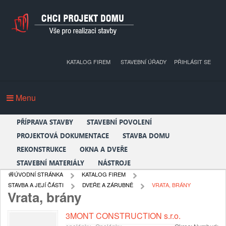
KATALOG FIREM
STAVEBNÍ ÚŘADY
PŘIHLÁSIT SE
Menu
PŘÍPRAVA STAVBY
STAVEBNÍ POVOLENÍ
PROJEKTOVÁ DOKUMENTACE
STAVBA DOMU
REKONSTRUKCE
OKNA A DVEŘE
STAVEBNÍ MATERIÁLY
NÁSTROJE
ÚVODNÍ STRÁNKA
KATALOG FIREM
STAVBA A JEJÍ ČÁSTI
DVEŘE A ZÁRUBNĚ
VRATA, BRÁNY
Vrata, brány
3MONT CONSTRUCTION s.r.o.